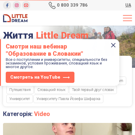
0 800 339 786
UA
Життя
Little Dream
У
фото
та
відео
Смотри наш вебинар
"Образование в Словакии"
Все о поступлении и университеты, специальности без
Фильтр по категориям:
экзаменов, условия проживания, словацкий язык и
многое другое.
LogosCentrum
Travel
TUKE
Video
Work&Travel
Смотреть на YouTube
Видеоразговорники с Logos Centrum
Горы
Жизнь Little Dream
Путешествия
Словацкий язык
Твой первый друг словак
Университет
Університету Павла Йозефа Шафаріка
Категорія:
Video