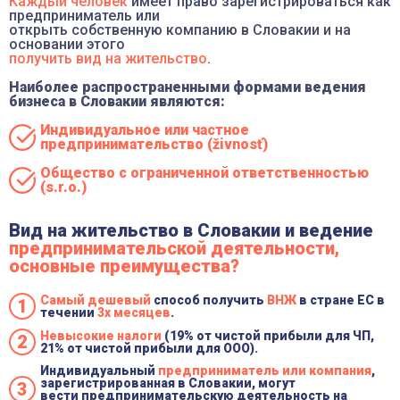
Каждый человек
имеет право зарегистрироваться как
предприниматель или
открыть собственную компанию в Словакии и на
основании этого
получить вид на жительство
.
Наиболее распространенными формами ведения
бизнеса в Словакии являются:
Индивидуальное или частное
предпринимательство (živnosť)
Общество с ограниченной ответственностью
(s.r.o.)
Вид на жительство в Словакии и ведение
предпринимательской деятельности,
основные преимущества?
Самый дешевый
способ получить
ВНЖ
в стране ЕС в
течении
3х месяцев
.
Невысокие налоги
(19% от чистой прибыли для ЧП,
21% от чистой прибыли для ООО).
Индивидуальный
предприниматель или компания
,
зарегистрированная в Словакии, могут
вести предпринимательскую деятельность на