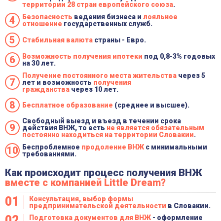
территории 28 стран европейского союза
.
Безопасность
ведения бизнеса и
лояльное
отношение
государственных служб.
Стабильная валюта
страны - Евро.
Возможность получения ипотеки
под 0,8-3% годовых
на 30 лет.
Получение постоянного места жительства
через 5
лет и возможность
получения
гражданства
через 10 лет.
Бесплатное образование
(среднее и высшее).
Свободный выезд и въезд в течении срока
действия ВНЖ, то есть
не является обязательным
постоянно находиться на территории Словакии
.
Беспроблемное
продоление ВНЖ
с минимальными
требованиями.
Как происходит процесс получения ВНЖ
Оставьте заявку!
вместе с
компанией Little Dream?
Консультация, выбор формы
предпринимательской деятельности
в Словакии.
Подготовка документов для ВНЖ
- оформление