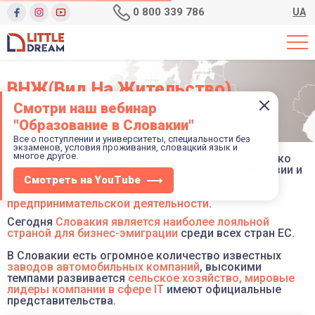
0 800 339 786
UA
ВНЖ(Вид На Жительство)
В Словакии
Смотри наш вебинар
"Образование в Словакии"
Все о поступлении и университеты, специальности без
Мы
предоставляем
услуги для
экзаменов, условия проживания, словацкий язык и
многое другое.
получения ВНЖ
в Словакии не только
путем поступления в лицеи / гимназии и
Смотреть на YouTube
университеты, но и
путем открытия
бизнеса
, то есть
ведения
предпринимательской деятельности
.
Сегодня
Словакия является наиболее лояльной
страной для бизнес-эмиграции
среди всех стран ЕС.
В Словакии есть огромное количество известных
заводов автомобильных компаний
, высокими
темпами развивается
сельское хозяйство, мировые
лидеры компании в сфере IT
имеют официальные
представительства.