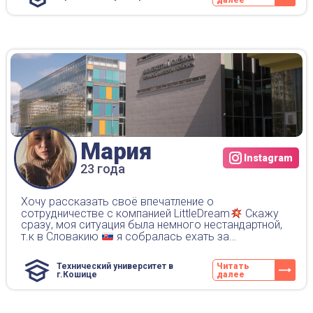
Мария
Instagram
23 года
Хочу рассказать своё впечатление о
сотрудничестве с компанией LittleDream
Скажу
сразу, моя ситуация была немного нестандартной,
т.к в Словакию
я собралась ехать за…
Технический университет в
Читать
г.Кошице
далее