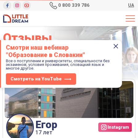
0 800 339 786
UA
Отзывы
Смотри наш вебинар
Клиентов Little Dream
"Образование в Словакии"
Еще сомневаетесь по поводу виcшего образования
Все о поступлении и университеты, специальности без
экзаменов, условия проживания, словацкий язык и
в Словакии? Тогда ознакомьтесь с отзывами наших
многое другое.
клиентов, которые уже учатся в вузах этой
удивительной страны!
Смотреть на YouTube
Егор
Instagram
17 лет