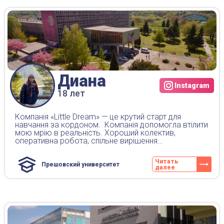
Оставьте заявку!
Диана
Instagram
18 лет
Компанія «Little Dream» — це крутий старт для
навчання за кордоном. Компанія допомогла втілити
мою мрію в реальність. Хороший колектив,
оперативна робота, спільне вирішення…
Читать
Прешовский университет
далее
*С вами в ближайшее время свяжется один из наших
менеджеров