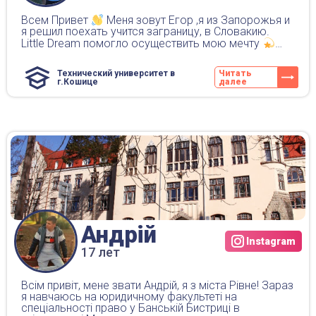
Всем Привет
Меня зовут Егор ,я из Запорожья и
я решил поехать учится заграницу, в Словакию.
Little Dream помогло осуществить мою мечту
…
Технический университет в
Читать
г.Кошице
далее
Андрій
Instagram
17 лет
Всім привіт, мене звати Андрій, я з міста Рівне! Зараз
я навчаюсь на юридичному факультеті на
спеціальності право у Банській Бистриці в