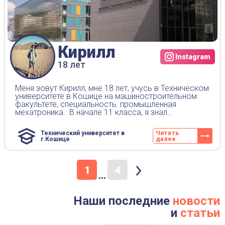
Кирилл
Instagram
18 лет
Меня зовут Кирилл, мне 18 лет, учусь в Техническом
университете в Кошице на машиностроительном
факультете, специальность: промышленная
мехатроника. В начале 11 класса, я знал…
Технический университет в
Читать
г.Кошице
далее
1
4
…
Наши последние
новости
и
статьи