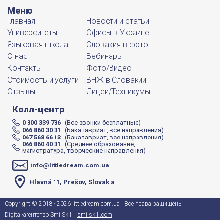
Меню
Главная
Новости и статьи
Университеты
Офисы в Украине
Языковая школа
Словакия в фото
О нас
Вебинары
Контакты
Фото/Видео
Стоимость и услуги
ВНЖ в Словакии
Отзывы
Лицеи/Техникумы
Колл-центр
0 800 339 786
(Все звонки бесплатные)
066 860 30 31
(Бакалавриат, все направления)
067 568 66 13
(Бакалавриат, все направления)
066 860 40 31
(Среднее образование,
магистратура, творческие направления)
info@littledream.com.ua
Hlavná 11, Prešov, Slovakia
Copyright © 2018 - 2026 littledream.com.ua | Все права защищены
Digital-агентство SmilSkill |
smilskill.com