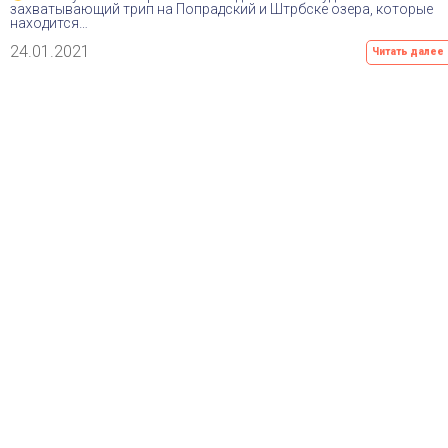
захватывающий трип на Попрадский и Штрбске озера, которые
Оставьте зая
находится…
24.01.2021
Читать далее
*С вами в ближайшее время свяжется один из наших менеджеров