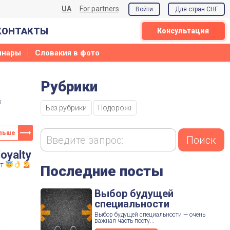
UA
For partners
Войти
Для стран СНГ
КОНТАКТЫ
Консультация
инары
Словакия в фото
Рубрики
в
Без рубрики
Подорожі
льше
oyalty
нт
Последние посты
Выбор будущей
специальности
Выбор будущей специальности — очень
важная часть посту...