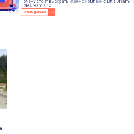
Почему стоит выбирать именно компанию Little Dream?
Little Dream s.r.o....
Читать дальше
🏔