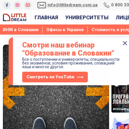
info@littledream.com.ua
0 800 3
ГЛАВНАЯ
УНИВЕРСИТЕТЫ
ЛИЦ
ВНЖ в Словакии
Офисы в Украине
Стоимость и усл
Смотри наш вебинар
Выб
"Образование в Словакии"
Выбор б
Все о поступлении и университеты, специальности
универс
без экзаменов, условия проживания, словацкий
которым
язык и многое другое.
02.02.2
Смотреть на YouTube