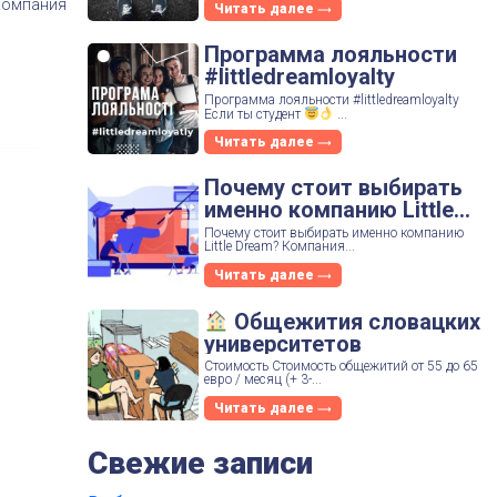
 Компания
Читать далее
Программа лояльности
#littledreamloyalty
Программа лояльности #littledreamloyalty
Если ты студент
...
Читать далее
Почему стоит выбирать
именно компанию Little
Dream?
Почему стоит выбирать именно компанию
Little Dream? Компания...
Читать далее
Общежития словацких
университетов
Стоимость Стоимость общежитий от 55 до 65
евро / месяц (+ 3-...
Читать далее
Свежие записи