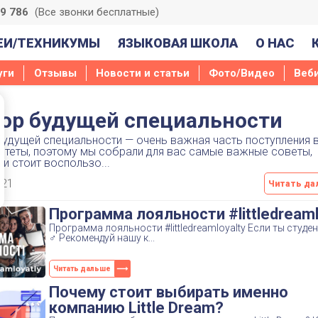
39 786
(Все звонки бесплатные)
ЕИ/ТЕХНИКУМЫ
ЯЗЫКОВАЯ ШКОЛА
О НАС
уги
Отзывы
Новости и статьи
Фото/Видео
Веб
ор будущей специальности
удущей специальности — очень важная часть поступления 
итеты, поэтому мы собрали для вас самые важные советы,
и стоит воспользо...
021
Читать да
Программа лояльности #littledreaml
Программа лояльности #littledreamloyalty Если ты студе
♂ Рекомендуй нашу к...
Читать дальше
Почему стоит выбирать именно
компанию Little Dream?