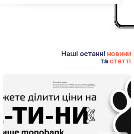
*З вами в найближчий час зв’яжеться один з наших менеджерів
Наші останні
новини
та
статті