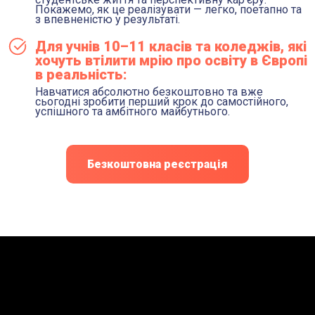
Покажемо, як це реалізувати — легко, поетапно та
з впевненістю у результаті.
Для учнів 10–11 класів та коледжів, які
хочуть втілити мрію про освіту в Європі
в реальність:
Навчатися абсолютно безкоштовно та вже
сьогодні зробити перший крок до самостійного,
успішного та амбітного майбутнього.
Безкоштовна реєстрація