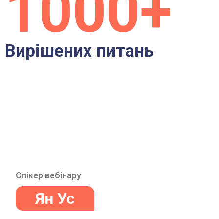
1000+
Вирішених питань
Спікер вебінару
Ян Ус